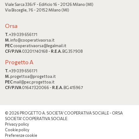
Viale Sarca 336/F - Edificio 16 - 20126 Milano (MI)
Via Bisceglie, 76 - 20152 Milano (MI)
Orsa
T.
+39 039 656171
M.
info@cooperativaorsa.it
PEC
cooperativaorsa@legalmail.it
CF/P.IVA
03201740168 -
R.E.A.
BG 357908
Progetto A
T.
+39 039 656171
M.
progettoa@progettoa.it
PEC
mail@pec.progettoa.it
CF/P.IVA
01647320066 -
R.E.A.
BG 415967
© 2026 PROGETTO A. SOCIETA' COOPERATIVA SOCIALE - ORSA
SOCIETA' COOPERATIVA SOCIALE
Privacy policy
Cookie policy
Preferenze cookie