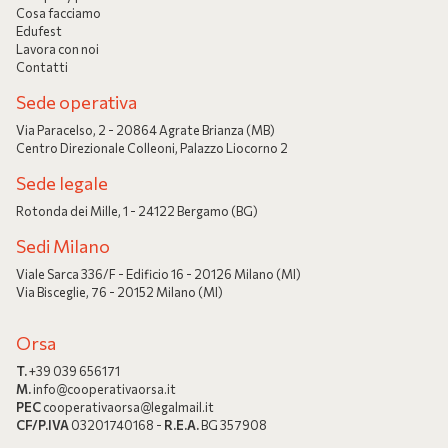
Cosa facciamo
Edufest
Lavora con noi
Contatti
Sede operativa
Via Paracelso, 2 - 20864 Agrate Brianza (MB)
Centro Direzionale Colleoni, Palazzo Liocorno 2
Sede legale
Rotonda dei Mille, 1 - 24122 Bergamo (BG)
Sedi Milano
Viale Sarca 336/F - Edificio 16 - 20126 Milano (MI)
Via Bisceglie, 76 - 20152 Milano (MI)
Orsa
T.
+39 039 656171
M.
info@cooperativaorsa.it
PEC
cooperativaorsa@legalmail.it
CF/P.IVA
03201740168 -
R.E.A.
BG 357908